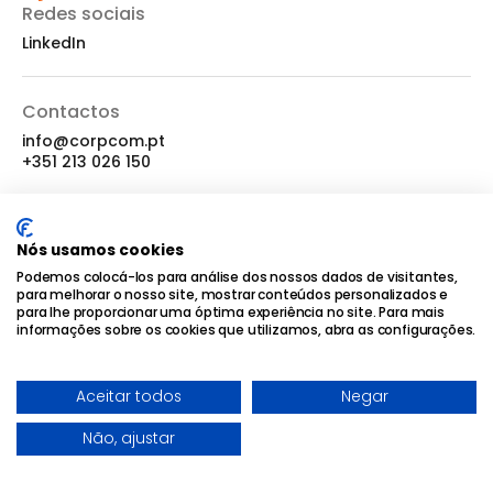
Redes sociais
LinkedIn
Contactos
info@corpcom.pt
+351 213 026 150
Localização
Nós usamos cookies
LX Factory, Edifício I, 4º Piso
Podemos colocá-los para análise dos nossos dados de visitantes,
Rua Rodrigues de Faria, 103
para melhorar o nosso site, mostrar conteúdos personalizados e
1300-501 Lisboa, Portugal
para lhe proporcionar uma óptima experiência no site. Para mais
informações sobre os cookies que utilizamos, abra as configurações.
© 2026 Corpcom - Todos os Direitos Reservados |
Política de
Aceitar todos
Negar
Privacidade
|
Política de Cookies
|
Termos e Condições
Não, ajustar
Desenvolvido por
Wise Pirates