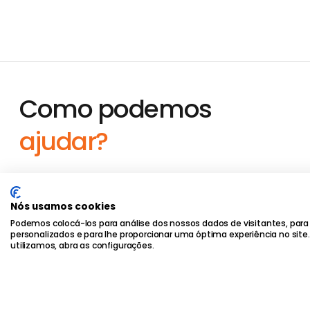
Como podemos
ajudar?
Nós usamos cookies
Podemos colocá-los para análise dos nossos dados de visitantes, para
personalizados e para lhe proporcionar uma óptima experiência no site
© 2026 Corpcom - Todos os Direitos Reservados |
Política 
utilizamos, abra as configurações.