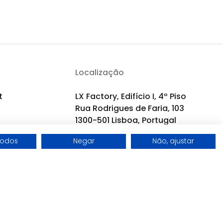
Localização
t
LX Factory, Edifício I, 4º Piso
Rua Rodrigues de Faria, 103
1300-501 Lisboa, Portugal
todos
Negar
Não, ajustar
Desenvolvido por
Wise Pirates