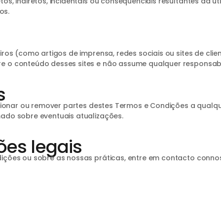
s, indiretos, incidentais ou consequenciais resultantes da ut
os.
ros (como artigos de imprensa, redes sociais ou sites de clie
 o conteúdo desses sites e não assume qualquer responsabili
s
adicionar ou remover partes destes Termos e Condições a qu
ado sobre eventuais atualizações.
ões legais
ições ou sobre as nossas práticas, entre em contacto conno