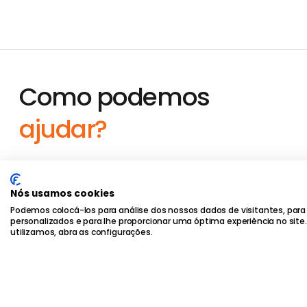
Como podemos
ajudar?
Nós usamos cookies
Podemos colocá-los para análise dos nossos dados de visitantes, para
personalizados e para lhe proporcionar uma óptima experiência no site
© 2026 Corpcom - Todos os Direitos Reservados |
Política 
utilizamos, abra as configurações.