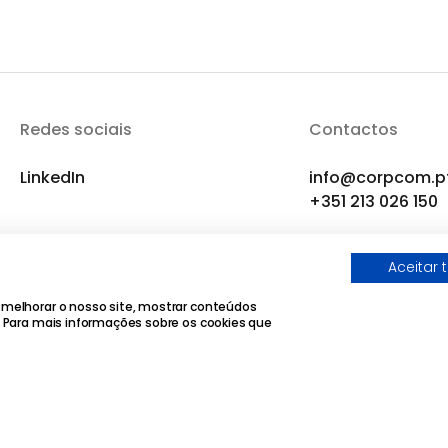
Redes sociais
Contactos
LinkedIn
info@corpcom.p
+351 213 026 150
Aceitar 
 melhorar o nosso site, mostrar conteúdos
. Para mais informações sobre os cookies que
de Privacidade
|
Política de Cookies
|
Termos e Condições