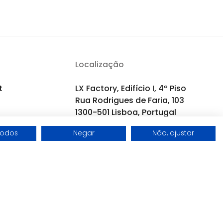
Localização
t
LX Factory, Edifício I, 4º Piso
Rua Rodrigues de Faria, 103
1300-501 Lisboa, Portugal
todos
Negar
Não, ajustar
Desenvolvido por
Wise Pirates