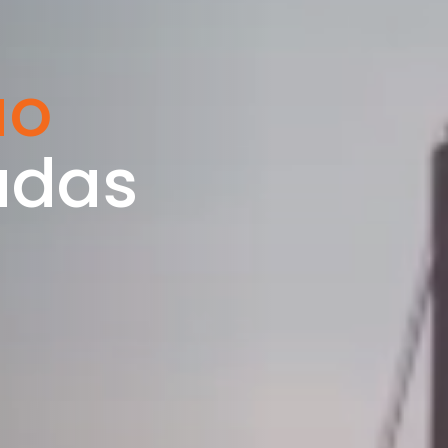
ão
adas