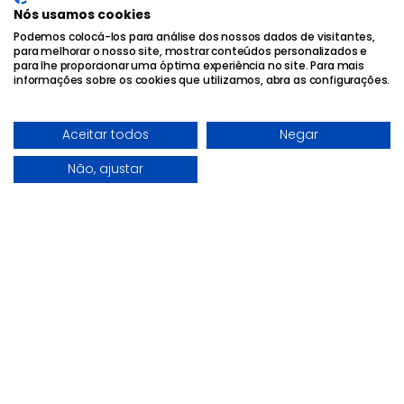
Nós usamos cookies
Podemos colocá-los para análise dos nossos dados de visitantes,
Clientes
em todos
para melhorar o nosso site, mostrar conteúdos personalizados e
para lhe proporcionar uma óptima experiência no site. Para mais
os setores de atividade
informações sobre os cookies que utilizamos, abra as configurações.
Aceitar todos
Negar
Não, ajustar
Ver todos os clientes
Ver todos os clientes