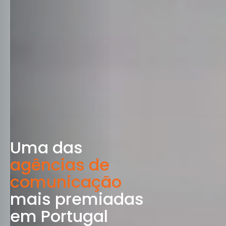
Uma das
agências de
comunicação
mais premiadas
em Portugal